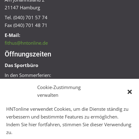
21147 Hamburg
Tel. (040) 701 57 74
Fax (040) 701 48 71
E-Mail:
fithus@hntonline.de
Öffnungszeiten
Das Sportbüro
In den Sommerferien:
Mo, Mi + Fr 09:00 – 11:00 Uhr
Cookie-Zustimmung
Mo + Mi 16:00 – 18:00 Uhr
verwalten
FitHus
HNTonline verwendet Cookies, um die Dienste ständig zu
Mo – Fr 08:00 – 22:00 Uhr
verbessern und bestimmte Features zu ermöglichen.
Sa + So 10:00 – 18:00 Uhr
Indem Sie hier fortfahren, stimmen Sie dieser Verwendung
zu.