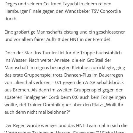
Deges und seinem Co. Imed Tayachi in einem reinen
Hamburger Finale gegen den Wandsbeker TSV Concordia
durch.
Eine großartige Mannschaftsleistung und ein geschlossener
und vor allem fairer Auftritt der HNT in der Fremde!
Doch der Start ins Turnier fiel für die Truppe buchstäblich
ins Wasser. Nach weiter Anreise, die ein Großteil der
Mannschaft im eigens besorgten Kleinbus zurücklegte, ging
das erste Gruppenspiel trotz Chancen-Plus im Dauerregen
von Lilienthal verloren – 0:1 gegen den ATSV Sebaldsbrück
aus Bremen. Als dann im zweiten Gruppenspiel gegen den
späteren Finalgegner Cordi beim 0:0 auch kein Tor gelingen
wollte, rief Trainer Dominik quer über den Platz: „Wollt ihr
euch denn nicht mal belohnen?“
Der Regen wurde weniger und das HNT-Team nahm sich die
Worte seines Trainers zu Herzen. Gegen den TV Eiche Horn