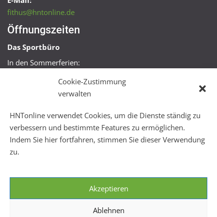
E-Mail:
fithus@hntonline.de
Öffnungszeiten
Das Sportbüro
In den Sommerferien:
Mo, Mi + Fr 09:00 – 11:00 Uhr
Cookie-Zustimmung
Mo + Mi 16:00 – 18:00 Uhr
verwalten
FitHus
HNTonline verwendet Cookies, um die Dienste ständig zu
Mo – Fr 08:00 – 22:00 Uhr
verbessern und bestimmte Features zu ermöglichen.
Sa + So 10:00 – 18:00 Uhr
Indem Sie hier fortfahren, stimmen Sie dieser Verwendung
zu.
Akzeptieren
Ablehnen