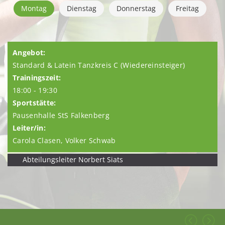
Montag
Dienstag
Donnerstag
Freitag
Standard & Latein Tanzkreis C (Wiedereinsteiger)
18:00 - 19:30
Pausenhalle StS Falkenberg
Carola Clasen, Volker Schwab
Abteilungsleiter Norbert Siats