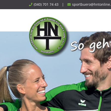
Skip
(040) 701 74 43
|
sportbuero@hntonline
to
content