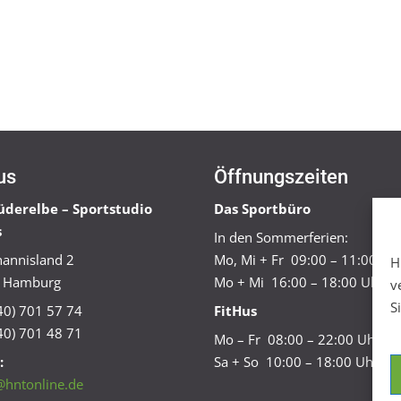
us
Öffnungszeiten
üderelbe – Sportstudio
Das Sportbüro
s
In den Sommerferien:
annisland 2
Mo, Mi + Fr 09:00 – 11:00 Uh
H
 Hamburg
Mo + Mi 16:00 – 18:00 Uhr
v
S
040) 701 57 74
FitHus
40) 701 48 71
Mo – Fr 08:00 – 22:00 Uhr
:
Sa + So 10:00 – 18:00 Uhr
@hntonline.de