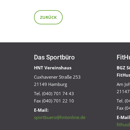
ZURÜCK
Das Sportbüro
FitH
HNT Vereinshaus
BGZ S
FitHu
Cuxhavener Straße 253
21149 Hamburg
Am Joh
21147
Tel. (040) 701 74 43
Fax (040) 701 22 10
Tel. (
Fax (0
E-Mail:
sportbuero@hntonline.de
E-Mail
fithus