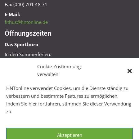
Fax (040) 701 48 71
E-Mail:
fithus@hntonline.de
Öffnungszeiten
Das Sportbüro
In den Sommerferien:
Mo, Mi + Fr 09:00 – 11:00 Uhr
Cookie-Zustimmung
Mo + Mi 16:00 – 18:00 Uhr
verwalten
FitHus
HNTonline verwendet Cookies, um die Dienste ständig zu
Mo – Fr 08:00 – 22:00 Uhr
verbessern und bestimmte Features zu ermöglichen.
Sa + So 10:00 – 18:00 Uhr
Indem Sie hier fortfahren, stimmen Sie dieser Verwendung
zu.
Akzeptieren