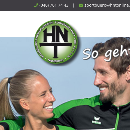
Skip
(040) 701 74 43
|
sportbuero@hntonline
to
content