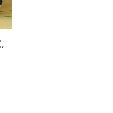
m
t die