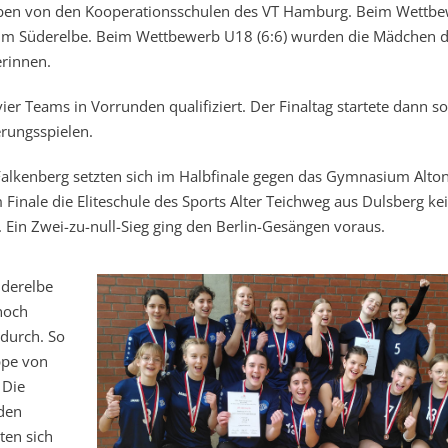
rben von den Kooperationsschulen des VT Hamburg. Beim Wettb
m Süderelbe. Beim Wettbewerb U18 (6:6) wurden die Mädchen d
erinnen.
vier Teams in Vorrunden qualifiziert. Der Finaltag startete dann so
erungsspielen.
Falkenberg setzten sich im Halbfinale gegen das Gymnasium Alto
Finale die Eliteschule des Sports Alter Teichweg aus Dulsberg ke
Ein Zwei-zu-null-Sieg ging den Berlin-Gesängen voraus.
derelbe
noch
 durch. So
ppe von
 Die
den
ten sich