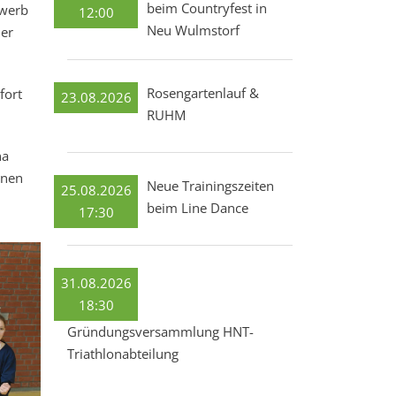
beim Countryfest in
ewerb
12:00
Neu Wulmstorf
er
Rosengartenlauf &
fort
23.08.2026
RUHM
na
inen
Neue Trainingszeiten
25.08.2026
beim Line Dance
17:30
31.08.2026
18:30
Gründungsversammlung HNT-
Triathlonabteilung