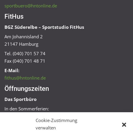
sportbuero@hntonline.de
FitHus
BGZ Süderelbe – Sportstudio FitHus
Am Johannisland 2
21147 Hamburg
Tel. (040) 701 57 74
Fax (040) 701 48 71
E-Mail:
fithus@hntonline.de
Öffnungszeiten
Das Sportbüro
In den Sommerferien:
Mo, Mi + Fr 09:00 – 11:00 Uhr
Cookie-Zustimmung
Mo + Mi 16:00 – 18:00 Uhr
verwalten
FitHus