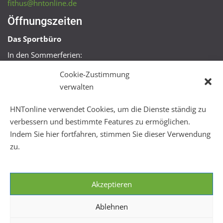
fithus@hntonline.de
Öffnungszeiten
Das Sportbüro
In den Sommerferien:
Mo, Mi + Fr 09:00 – 11:00 Uhr
Cookie-Zustimmung
Mo + Mi 16:00 – 18:00 Uhr
verwalten
FitHus
HNTonline verwendet Cookies, um die Dienste ständig zu
Mo – Fr 08:00 – 22:00 Uhr
verbessern und bestimmte Features zu ermöglichen.
Sa + So 10:00 – 18:00 Uhr
Indem Sie hier fortfahren, stimmen Sie dieser Verwendung
zu.
Akzeptieren
Ablehnen