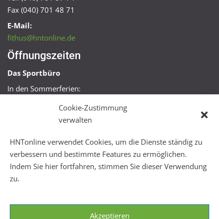
Fax (040) 701 48 71
E-Mail:
fithus@hntonline.de
Öffnungszeiten
Das Sportbüro
In den Sommerferien:
Mo, Mi + Fr 09:00 – 11:00 Uhr
Cookie-Zustimmung
Mo + Mi 16:00 – 18:00 Uhr
verwalten
FitHus
HNTonline verwendet Cookies, um die Dienste ständig zu
Mo – Fr 08:00 – 22:00 Uhr
verbessern und bestimmte Features zu ermöglichen.
Sa + So 10:00 – 18:00 Uhr
Indem Sie hier fortfahren, stimmen Sie dieser Verwendung
zu.
Akzeptieren