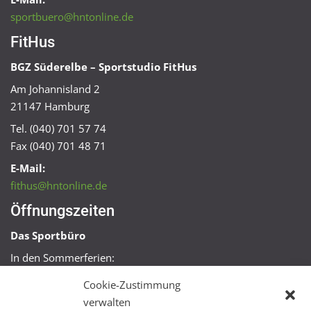
sportbuero@hntonline.de
FitHus
BGZ Süderelbe – Sportstudio FitHus
Am Johannisland 2
21147 Hamburg
Tel. (040) 701 57 74
Fax (040) 701 48 71
E-Mail:
fithus@hntonline.de
Öffnungszeiten
Das Sportbüro
In den Sommerferien:
Mo, Mi + Fr 09:00 – 11:00 Uhr
Cookie-Zustimmung
Mo + Mi 16:00 – 18:00 Uhr
verwalten