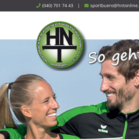
Skip
(040) 701 74 43
|
sportbuero@hntonline
to
content