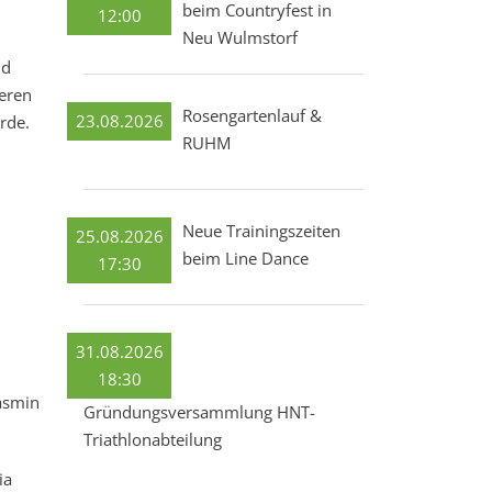
beim Countryfest in
12:00
Neu Wulmstorf
nd
teren
Rosengartenlauf &
23.08.2026
rde.
RUHM
Neue Trainingszeiten
25.08.2026
beim Line Dance
17:30
31.08.2026
18:30
Jasmin
Gründungsversammlung HNT-
Triathlonabteilung
ia