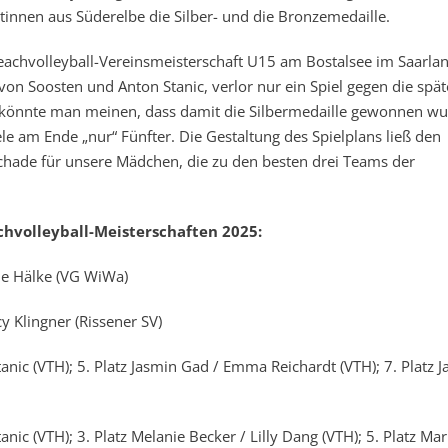
etinnen aus Süderelbe die Silber- und die Bronzemedaille.
eachvolleyball-Vereinsmeisterschaft U15 am Bostalsee im Saarla
von Soosten und Anton Stanic, verlor nur ein Spiel gegen die spä
 könnte man meinen, dass damit die Silbermedaille gewonnen wu
le am Ende „nur“ Fünfter. Die Gestaltung des Spielplans ließ den
chade für unsere Mädchen, die zu den besten drei Teams der
hvolleyball-Meisterschaften 2025:
ele Hälke (VG WiWa)
y Klingner (Rissener SV)
anic (VTH); 5. Platz Jasmin Gad / Emma Reichardt (VTH); 7. Platz 
nic (VTH); 3. Platz Melanie Becker / Lilly Dang (VTH); 5. Platz Mar