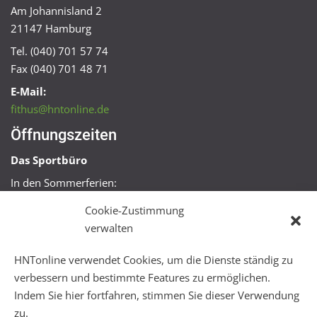
Am Johannisland 2
21147 Hamburg
Tel. (040) 701 57 74
Fax (040) 701 48 71
E-Mail:
fithus@hntonline.de
Öffnungszeiten
Das Sportbüro
In den Sommerferien:
Mo, Mi + Fr 09:00 – 11:00 Uhr
Cookie-Zustimmung
Mo + Mi 16:00 – 18:00 Uhr
verwalten
FitHus
HNTonline verwendet Cookies, um die Dienste ständig zu
Mo – Fr 08:00 – 22:00 Uhr
verbessern und bestimmte Features zu ermöglichen.
Sa + So 10:00 – 18:00 Uhr
Indem Sie hier fortfahren, stimmen Sie dieser Verwendung
zu.