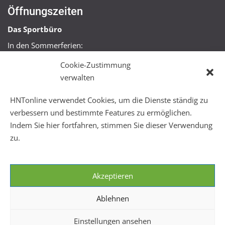
Öffnungszeiten
Das Sportbüro
In den Sommerferien:
Mo, Mi + Fr 09:00 – 11:00 Uhr
Cookie-Zustimmung
Mo + Mi 16:00 – 18:00 Uhr
verwalten
FitHus
HNTonline verwendet Cookies, um die Dienste ständig zu
Mo – Fr 08:00 – 22:00 Uhr
verbessern und bestimmte Features zu ermöglichen.
Sa + So 10:00 – 18:00 Uhr
Indem Sie hier fortfahren, stimmen Sie dieser Verwendung
zu.
Akzeptieren
Ablehnen
Einstellungen ansehen