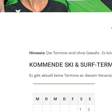
Hinweis:
Die Termine sind ohne Gewähr. Es kön
KOMMENDE SKI & SURF-TER
Es gibt aktuell keine Termine an diesem Veranst
M
D
M
D
F
S
S
1
2