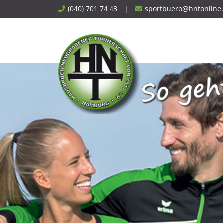
Skip
(040) 701 74 43
|
sportbuero@hntonline
to
content