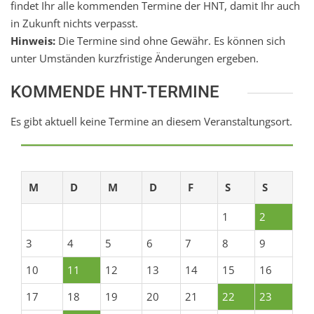
findet Ihr alle kommenden Termine der HNT, damit Ihr auch
in Zukunft nichts verpasst.
Hinweis:
Die Termine sind ohne Gewähr. Es können sich
unter Umständen kurzfristige Änderungen ergeben.
KOMMENDE HNT-TERMINE
Es gibt aktuell keine Termine an diesem Veranstaltungsort.
M
D
M
D
F
S
S
1
2
3
4
5
6
7
8
9
10
11
12
13
14
15
16
17
18
19
20
21
22
23