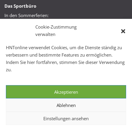
Das Sportbüro
In den Sommerferien:
Mo, Mi + Fr 09:00 – 11:00 Uhr
Cookie-Zustimmung
Mo + Mi 16:00 – 18:00 Uhr
verwalten
FitHus
HNTonline verwendet Cookies, um die Dienste ständig zu
Mo – Fr 08:00 – 22:00 Uhr
verbessern und bestimmte Features zu ermöglichen.
Sa + So 10:00 – 18:00 Uhr
Indem Sie hier fortfahren, stimmen Sie dieser Verwendung
zu.
Akzeptieren
Ablehnen
Einstellungen ansehen