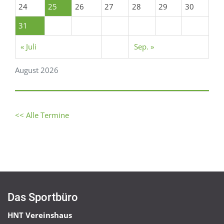
24
25
26
27
28
29
30
31
« Juli
Sep. »
August 2026
<< Alle Termine
Das Sportbüro
HNT Vereinshaus