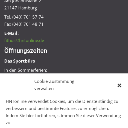
Am Johannisland 2
21147 Hamburg
Tel. (040) 701 57 74
Fax (040) 701 48 71
E-Mail:
fithus@hntonline.de
Öffnungszeiten
Das Sportbüro
In den Sommerferien:
Mo, Mi + Fr 09:00 – 11:00 Uhr
Cookie-Zustimmung
Mo + Mi 16:00 – 18:00 Uhr
verwalten
FitHus
HNTonline verwendet Cookies, um die Dienste ständig zu
Mo – Fr 08:00 – 22:00 Uhr
verbessern und bestimmte Features zu ermöglichen.
Sa + So 10:00 – 18:00 Uhr
Indem Sie hier fortfahren, stimmen Sie dieser Verwendung
zu.