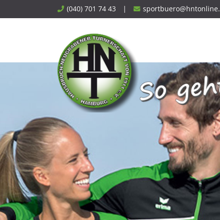
Skip
(040) 701 74 43
|
sportbuero@hntonline
to
content