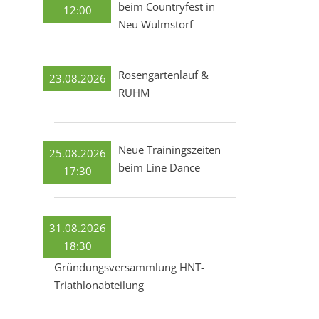
beim Countryfest in
12:00
Neu Wulmstorf
Rosengartenlauf &
23.08.2026
RUHM
Neue Trainingszeiten
25.08.2026
beim Line Dance
17:30
31.08.2026
18:30
Gründungsversammlung HNT-
Triathlonabteilung