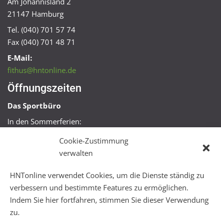
Am Johannisland 2
21147 Hamburg
Tel. (040) 701 57 74
Fax (040) 701 48 71
E-Mail:
fithus@hntonline.de
Öffnungszeiten
Das Sportbüro
In den Sommerferien:
Mo, Mi + Fr 09:00 – 11:00 Uhr
Cookie-Zustimmung
Mo + Mi 16:00 – 18:00 Uhr
verwalten
FitHus
HNTonline verwendet Cookies, um die Dienste ständig zu
Mo – Fr 08:00 – 22:00 Uhr
verbessern und bestimmte Features zu ermöglichen.
Sa + So 10:00 – 18:00 Uhr
Indem Sie hier fortfahren, stimmen Sie dieser Verwendung
zu.