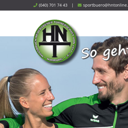
Skip
(040) 701 74 43
|
sportbuero@hntonline
to
content