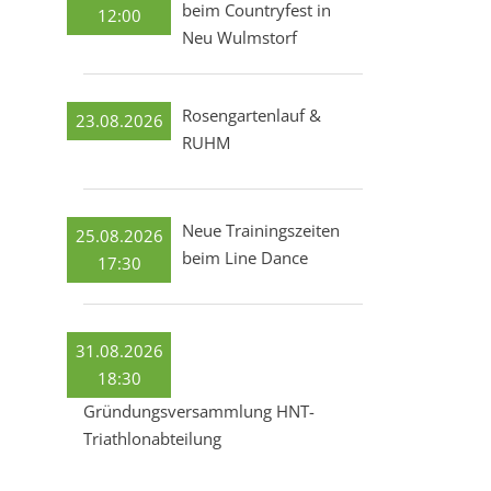
beim Countryfest in
12:00
Neu Wulmstorf
Rosengartenlauf &
23.08.2026
RUHM
Neue Trainingszeiten
25.08.2026
beim Line Dance
17:30
31.08.2026
18:30
Gründungsversammlung HNT-
Triathlonabteilung