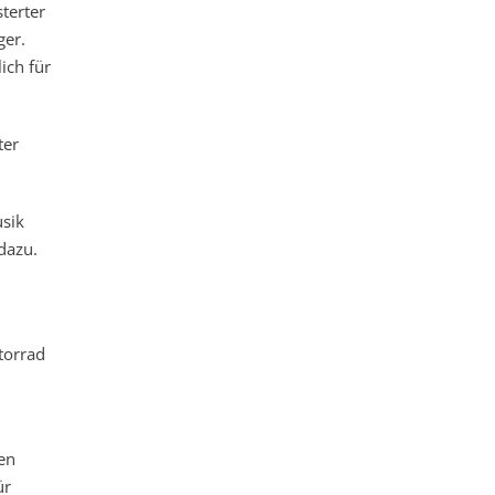
sterter
ger.
ich für
ter
usik
dazu.
torrad
nen
ür