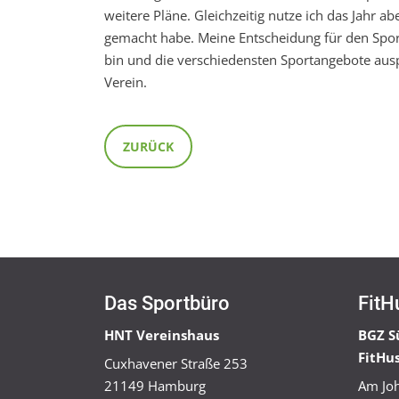
weitere Pläne. Gleichzeitig nutze ich das Jahr ab
gemacht habe. Meine Entscheidung für den Sportve
bin und die verschiedensten Sportangebote aus
Verein.
ZURÜCK
Das Sportbüro
FitH
HNT Vereinshaus
BGZ S
FitHu
Cuxhavener Straße 253
21149 Hamburg
Am Joh