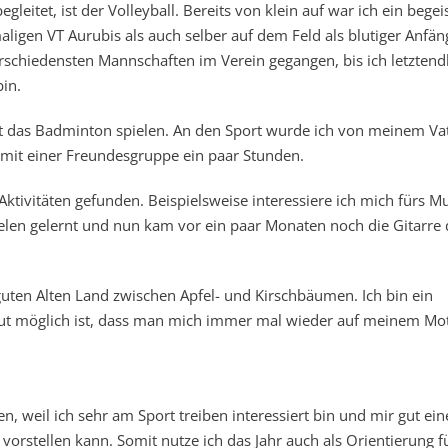
eitet, ist der Volleyball. Bereits von klein auf war ich ein begei
igen VT Aurubis als auch selber auf dem Feld als blutiger Anfän
rschiedensten Mannschaften im Verein gegangen, bis ich letztendl
in.
 ist das Badminton spielen. An den Sport wurde ich von meinem Va
mit einer Freundesgruppe ein paar Stunden.
Aktivitäten gefunden. Beispielsweise interessiere ich mich fürs M
ielen gelernt und nun kam vor ein paar Monaten noch die Gitarre 
uten Alten Land zwischen Apfel- und Kirschbäumen. Ich bin ein
 gut möglich ist, dass man mich immer mal wieder auf meinem Mo
n, weil ich sehr am Sport treiben interessiert bin und mir gut ei
vorstellen kann. Somit nutze ich das Jahr auch als Orientierung f