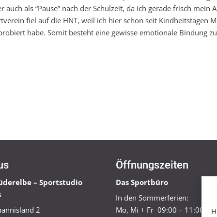
er auch als “Pause” nach der Schulzeit, da ich gerade frisch mein A
rein fiel auf die HNT, weil ich hier schon seit Kindheitstagen Mi
probiert habe. Somit besteht eine gewisse emotionale Bindung z
us
Öffnungszeiten
üderelbe – Sportstudio
Das Sportbüro
s
In den Sommerferien:
annisland 2
Mo, Mi + Fr 09:00 – 11:00 Uh
H