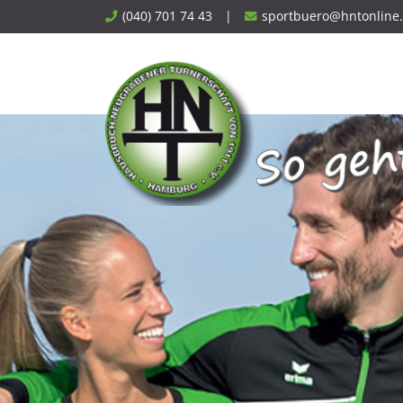
Skip
(040) 701 74 43
|
sportbuero@hntonline
to
content