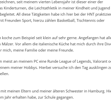
eichnen, seit meinem vierten Lebensjahr ist dieser einer der
as Kinderturnen, die Leichtathletik in meiner Kindheit und Jugend
begleitet. All diese Tätigkeiten habe ich hier bei der HNT praktizier
mit Freunden Sport, hierzu zählen Basketball, Tischtennis oder
h koche zum Beispiel seit klein auf sehr gerne. Angefangen hat all
lzer. Vor allem die italienische Küche hat mich durch ihre Dive
für mich, meine Familie oder meine Freunde.
n meist an meinem PC eine Runde League of Legends, Valorant o
einem meiner Hobbys. Hierbei versuche ich den Tag ausklingen z
ellen.
 mit meinen Eltern und meiner älteren Schwester in Hamburg. Hie
em Jahr erhalten habe, zur Schule gegangen.