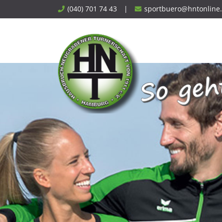
Skip
(040) 701 74 43
|
sportbuero@hntonline
to
content