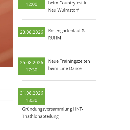
beim Countryfest in
12:00
Neu Wulmstorf
Rosengartenlauf &
23.08.2026
RUHM
Neue Trainingszeiten
25.08.2026
beim Line Dance
17:30
31.08.2026
18:30
Gründungsversammlung HNT-
Triathlonabteilung