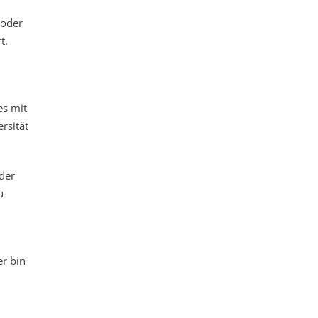
 oder
t.
es mit
rsität
der
u
r bin