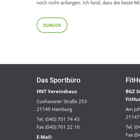
noch nicht anfangen. Ich fand, dass die beste Mög
ZURÜCK
Das Sportbüro
FitH
HNT Vereinshaus
BGZ S
FitHu
Cuxhavener Straße 253
21149 Hamburg
Am Joh
21147
Tel. (040) 701 74 43
Fax (040) 701 22 10
Tel. (
Fax (0
E-Mail: