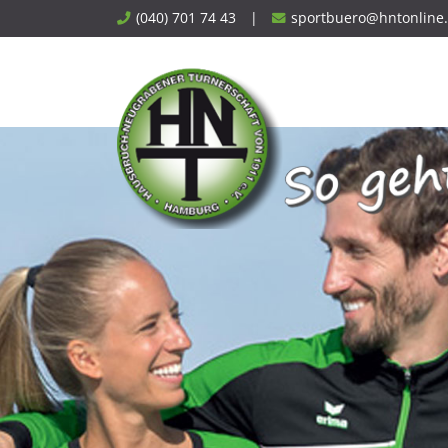
Skip
(040) 701 74 43
|
sportbuero@hntonline
to
content