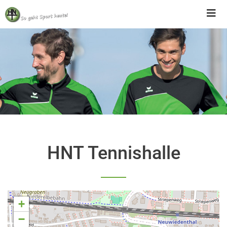
Skip
to
content
HNT Tennishalle
+
−