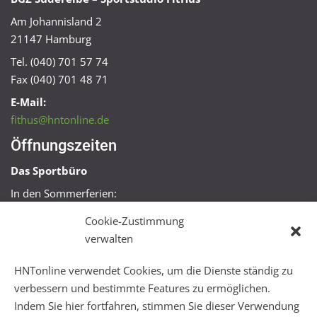
Am Johannisland 2
21147 Hamburg
Tel. (040) 701 57 74
Fax (040) 701 48 71
E-Mail:
fithus@hntonline.de
Öffnungszeiten
Das Sportbüro
In den Sommerferien:
Mo, Mi + Fr 09:00 – 11:00 Uhr
Cookie-Zustimmung
Mo + Mi 16:00 – 18:00 Uhr
verwalten
FitHus
HNTonline verwendet Cookies, um die Dienste ständig zu
Mo – Fr 08:00 – 22:00 Uhr
verbessern und bestimmte Features zu ermöglichen.
Sa + So 10:00 – 18:00 Uhr
Indem Sie hier fortfahren, stimmen Sie dieser Verwendung