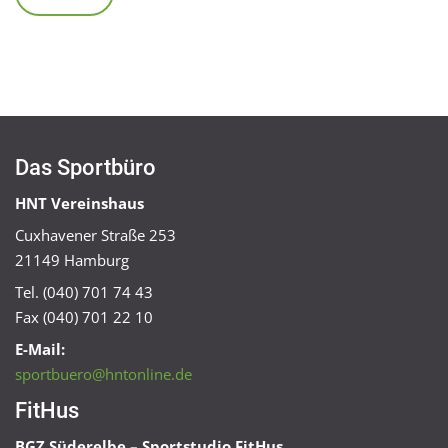
Das Sportbüro
HNT Vereinshaus
Cuxhavener Straße 253
21149 Hamburg
Tel. (040) 701 74 43
Fax (040) 701 22 10
E-Mail:
sportbuero@hntonline.de
FitHus
BGZ Süderelbe – Sportstudio FitHus