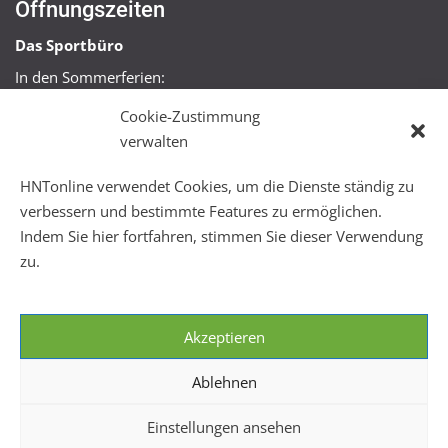
Öffnungszeiten
Das Sportbüro
In den Sommerferien:
Mo, Mi + Fr 09:00 – 11:00 Uhr
Cookie-Zustimmung
Mo + Mi 16:00 – 18:00 Uhr
verwalten
FitHus
HNTonline verwendet Cookies, um die Dienste ständig zu
Mo – Fr 08:00 – 22:00 Uhr
verbessern und bestimmte Features zu ermöglichen.
Sa + So 10:00 – 18:00 Uhr
Indem Sie hier fortfahren, stimmen Sie dieser Verwendung
zu.
Akzeptieren
Ablehnen
Einstellungen ansehen