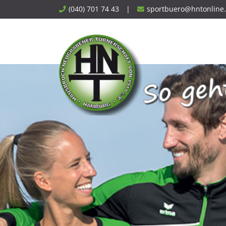
Skip
(040) 701 74 43
|
sportbuero@hntonline
to
content