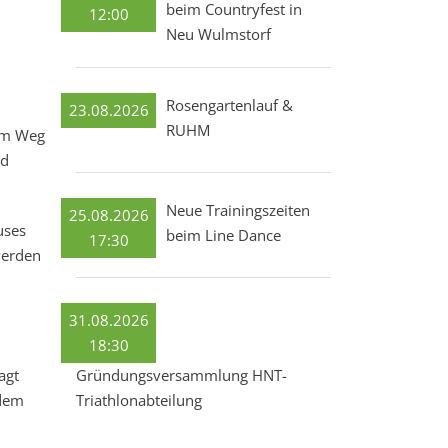
beim Countryfest in
12:00
Neu Wulmstorf
n
Rosengartenlauf &
23.08.2026
RUHM
dem Weg
nd
Neue Trainingszeiten
25.08.2026
uses
beim Line Dance
17:30
werden
31.08.2026
18:30
Gründungsversammlung HNT-
agt
Triathlonabteilung
 dem