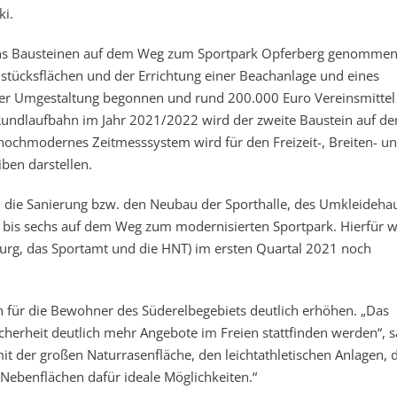
ki.
sechs Bausteinen auf dem Weg zum Sportpark Opferberg genomme
tücksflächen und der Errichtung einer Beachanlage und eines
der Umgestaltung begonnen und rund 200.000 Euro Vereinsmittel
en Rundlaufbahn im Jahr 2021/2022 wird der zweite Baustein auf 
hochmodernes Zeitmesssystem wird für den Freizeit-, Breiten- u
ben darstellen.
die Sanierung bzw. den Neubau der Sporthalle, des Umkleideha
er bis sechs auf dem Weg zum modernisierten Sportpark. Hierfür 
burg, das Sportamt und die HNT) im ersten Quartal 2021 noch
en für die Bewohner des Süderelbegebiets deutlich erhöhen. „Das
icherheit deutlich mehr Angebote im Freien stattfinden werden“, s
mit der großen Naturrasenfläche, den leichtathletischen Anlagen,
Nebenflächen dafür ideale Möglichkeiten.“