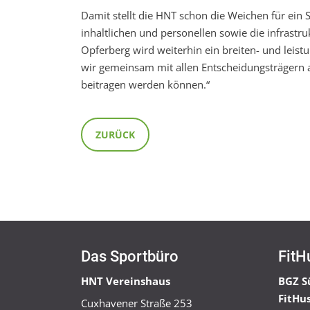
Damit stellt die HNT schon die Weichen für ein S
inhaltlichen und personellen sowie die infrastru
Opferberg wird weiterhin ein breiten- und leistu
wir gemeinsam mit allen Entscheidungsträgern 
beitragen werden können.“
ZURÜCK
Das Sportbüro
FitH
HNT Vereinshaus
BGZ S
FitHu
Cuxhavener Straße 253