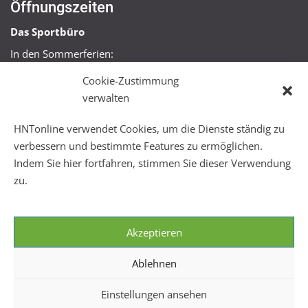
Öffnungszeiten
Das Sportbüro
In den Sommerferien:
Mo, Mi + Fr 09:00 – 11:00 Uhr
Cookie-Zustimmung
Mo + Mi 16:00 – 18:00 Uhr
verwalten
FitHus
HNTonline verwendet Cookies, um die Dienste ständig zu
Mo – Fr 08:00 – 22:00 Uhr
verbessern und bestimmte Features zu ermöglichen.
Sa + So 10:00 – 18:00 Uhr
Indem Sie hier fortfahren, stimmen Sie dieser Verwendung
zu.
Akzeptieren
Ablehnen
Einstellungen ansehen