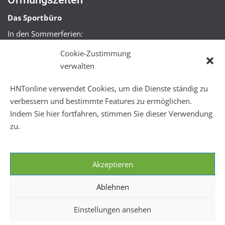
Das Sportbüro
In den Sommerferien:
Mo, Mi + Fr 09:00 – 11:00 Uhr
Cookie-Zustimmung
Mo + Mi 16:00 – 18:00 Uhr
verwalten
FitHus
HNTonline verwendet Cookies, um die Dienste ständig zu
Mo – Fr 08:00 – 22:00 Uhr
verbessern und bestimmte Features zu ermöglichen.
Sa + So 10:00 – 18:00 Uhr
Indem Sie hier fortfahren, stimmen Sie dieser Verwendung
zu.
Akzeptieren
Ablehnen
Einstellungen ansehen