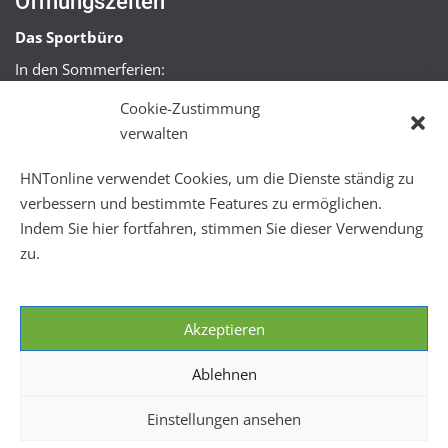
Öffnungszeiten
Das Sportbüro
In den Sommerferien:
Mo, Mi + Fr 09:00 – 11:00 Uhr
Cookie-Zustimmung
Mo + Mi 16:00 – 18:00 Uhr
verwalten
FitHus
HNTonline verwendet Cookies, um die Dienste ständig zu
Mo – Fr 08:00 – 22:00 Uhr
verbessern und bestimmte Features zu ermöglichen.
Sa + So 10:00 – 18:00 Uhr
Indem Sie hier fortfahren, stimmen Sie dieser Verwendung
zu.
Akzeptieren
Ablehnen
Einstellungen ansehen