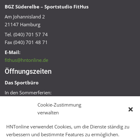
BGZ Süderelbe – Sportstudio FitHus
Am Johannisland 2
21147 Hamburg
Tel. (040) 701 57 74
Fax (040) 701 48 71
E-Mail:
fithus@hntonline.de
Öffnungszeiten
Das Sportbüro
In den Sommerferien:
Mo, Mi + Fr 09:00 – 11:00 Uhr
Cookie-Zustimmung
Mo + Mi 16:00 – 18:00 Uhr
verwalten
FitHus
HNTonline verwendet Cookies, um die Dienste ständig zu
Mo – Fr 08:00 – 22:00 Uhr
verbessern und bestimmte Features zu ermöglichen.
Sa + So 10:00 – 18:00 Uhr