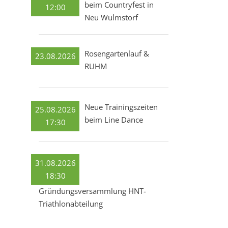
beim Countryfest in
12:00
Neu Wulmstorf
Rosengartenlauf &
23.08.2026
RUHM
Neue Trainingszeiten
25.08.2026
beim Line Dance
17:30
31.08.2026
18:30
Gründungsversammlung HNT-
Triathlonabteilung