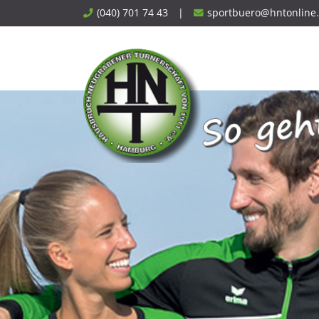
Skip
(040) 701 74 43
|
sportbuero@hntonline
to
content