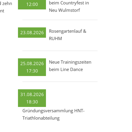
beim Countryfest in
d zehn
12:00
Neu Wulmstorf
nt
Rosengartenlauf &
23.08.2026
RUHM
Neue Trainingszeiten
25.08.2026
beim Line Dance
17:30
31.08.2026
18:30
Gründungsversammlung HNT-
Triathlonabteilung