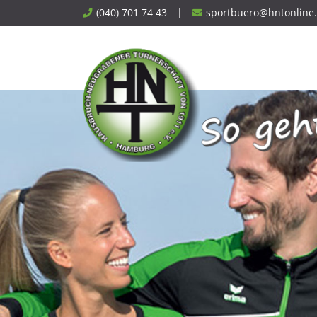
Skip
(040) 701 74 43
|
sportbuero@hntonline
to
content