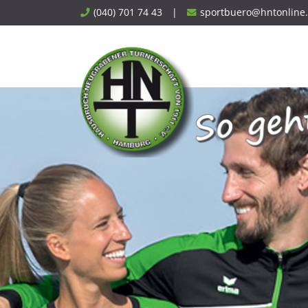
Skip
(040) 701 74 43
|
sportbuero@hntonline
to
content