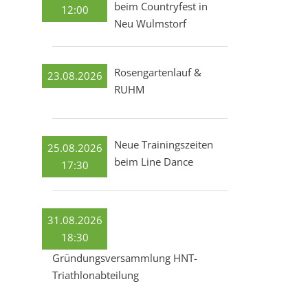
beim Countryfest in
12:00
Neu Wulmstorf
Rosengartenlauf &
23.08.2026
RUHM
Neue Trainingszeiten
25.08.2026
beim Line Dance
17:30
31.08.2026
18:30
Gründungsversammlung HNT-
Triathlonabteilung