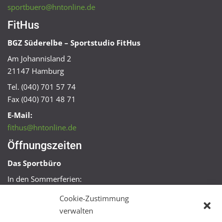
sportbuero@hntonline.de
FitHus
BGZ Süderelbe – Sportstudio FitHus
Am Johannisland 2
21147 Hamburg
Tel. (040) 701 57 74
Fax (040) 701 48 71
E-Mail:
fithus@hntonline.de
Öffnungszeiten
Das Sportbüro
In den Sommerferien:
Mo, Mi + Fr 09:00 – 11:00 Uhr
Cookie-Zustimmung
Mo + Mi 16:00 – 18:00 Uhr
verwalten
FitHus