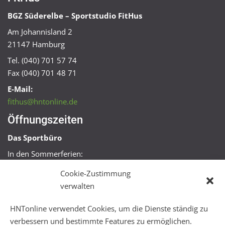
BGZ Süderelbe – Sportstudio FitHus
Am Johannisland 2
21147 Hamburg
Tel. (040) 701 57 74
Fax (040) 701 48 71
E-Mail:
fithus@hntonline.de
Öffnungszeiten
Das Sportbüro
In den Sommerferien:
Mo, Mi + Fr 09:00 – 11:00 Uhr
Cookie-Zustimmung
Mo + Mi 16:00 – 18:00 Uhr
verwalten
FitHus
HNTonline verwendet Cookies, um die Dienste ständig zu
Mo – Fr 08:00 – 22:00 Uhr
verbessern und bestimmte Features zu ermöglichen.
Sa + So 10:00 – 18:00 Uhr