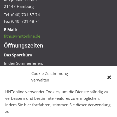
21147 Hamburg
Tel. (040) 701 57 74
Fax (040) 701 48 71
E-Mail:
fithus@hntonline.de
Öffnungszeiten
Das Sportbüro
In den Sommerferien:
Mo, Mi + Fr 09:00 – 11:00 Uhr
Cookie-Zustimmung
Mo + Mi 16:00 – 18:00 Uhr
verwalten
FitHus
HNTonline verwendet Cookies, um die Dienste ständig zu
Mo – Fr 08:00 – 22:00 Uhr
verbessern und bestimmte Features zu ermöglichen.
Sa + So 10:00 – 18:00 Uhr
Indem Sie hier fortfahren, stimmen Sie dieser Verwendung
zu.