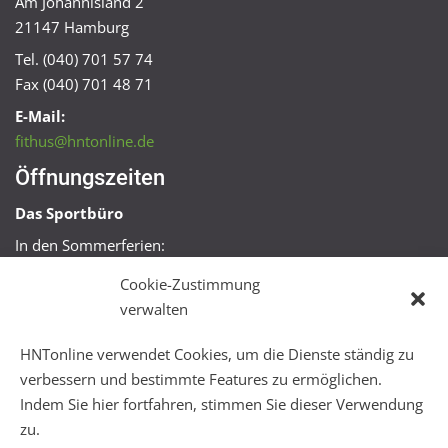
Am Johannisland 2
21147 Hamburg
Tel. (040) 701 57 74
Fax (040) 701 48 71
E-Mail:
fithus@hntonline.de
Öffnungszeiten
Das Sportbüro
In den Sommerferien:
Mo, Mi + Fr 09:00 – 11:00 Uhr
Cookie-Zustimmung
Mo + Mi 16:00 – 18:00 Uhr
verwalten
FitHus
HNTonline verwendet Cookies, um die Dienste ständig zu
Mo – Fr 08:00 – 22:00 Uhr
verbessern und bestimmte Features zu ermöglichen.
Sa + So 10:00 – 18:00 Uhr
Indem Sie hier fortfahren, stimmen Sie dieser Verwendung
zu.