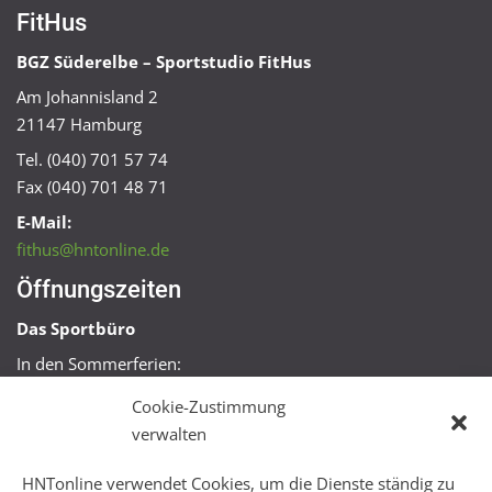
FitHus
BGZ Süderelbe – Sportstudio FitHus
Am Johannisland 2
21147 Hamburg
Tel. (040) 701 57 74
Fax (040) 701 48 71
E-Mail:
fithus@hntonline.de
Öffnungszeiten
Das Sportbüro
In den Sommerferien:
Mo, Mi + Fr 09:00 – 11:00 Uhr
Cookie-Zustimmung
Mo + Mi 16:00 – 18:00 Uhr
verwalten
FitHus
HNTonline verwendet Cookies, um die Dienste ständig zu
Mo – Fr 08:00 – 22:00 Uhr