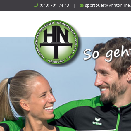
Skip
(040) 701 74 43
|
sportbuero@hntonline
to
content