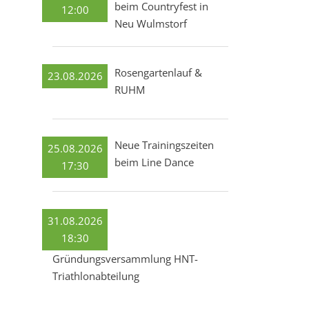
beim Countryfest in
12:00
Neu Wulmstorf
Rosengartenlauf &
23.08.2026
RUHM
Neue Trainingszeiten
25.08.2026
beim Line Dance
17:30
31.08.2026
18:30
Gründungsversammlung HNT-
Triathlonabteilung