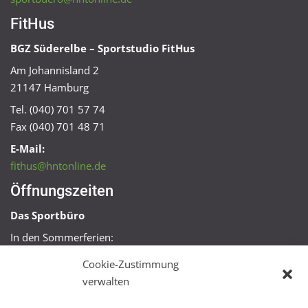
FitHus
BGZ Süderelbe – Sportstudio FitHus
Am Johannisland 2
21147 Hamburg
Tel. (040) 701 57 74
Fax (040) 701 48 71
E-Mail:
fithus@hntonline.de
Öffnungszeiten
Das Sportbüro
In den Sommerferien:
Mo, Mi + Fr 09:00 – 11:00 Uhr
Cookie-Zustimmung
Mo + Mi 16:00 – 18:00 Uhr
verwalten
FitHus