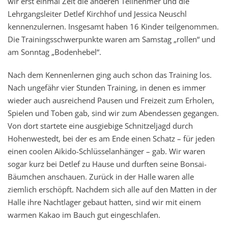
wir erst einmal Zeit die anderen Teilnehmer und die
Lehrgangsleiter Detlef Kirchhof und Jessica Neuschl
kennenzulernen. Insgesamt haben 16 Kinder teilgenommen.
Die Trainingsschwerpunkte waren am Samstag „rollen“ und
am Sonntag „Bodenhebel“.
Nach dem Kennenlernen ging auch schon das Training los.
Nach ungefähr vier Stunden Training, in denen es immer
wieder auch ausreichend Pausen und Freizeit zum Erholen,
Spielen und Toben gab, sind wir zum Abendessen gegangen.
Von dort startete eine ausgiebige Schnitzeljagd durch
Hohenwestedt, bei der es am Ende einen Schatz – für jeden
einen coolen Aikido-Schlüsselanhänger – gab. Wir waren
sogar kurz bei Detlef zu Hause und durften seine Bonsai-
Bäumchen anschauen. Zurück in der Halle waren alle
ziemlich erschöpft. Nachdem sich alle auf den Matten in der
Halle ihre Nachtlager gebaut hatten, sind wir mit einem
warmen Kakao im Bauch gut eingeschlafen.