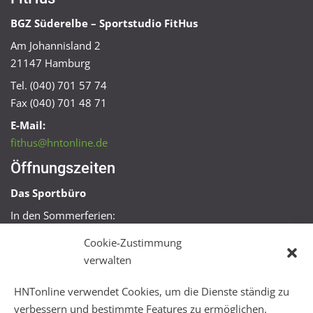
BGZ Süderelbe – Sportstudio FitHus
Am Johannisland 2
21147 Hamburg
Tel. (040) 701 57 74
Fax (040) 701 48 71
E-Mail:
fithus@hntonline.de
Öffnungszeiten
Das Sportbüro
In den Sommerferien:
Mo, Mi + Fr 09:00 – 11:00 Uhr
Cookie-Zustimmung
Mo + Mi 16:00 – 18:00 Uhr
verwalten
FitHus
HNTonline verwendet Cookies, um die Dienste ständig zu
Mo – Fr 08:00 – 22:00 Uhr
verbessern und bestimmte Features zu ermöglichen.
Sa + So 10:00 – 18:00 Uhr