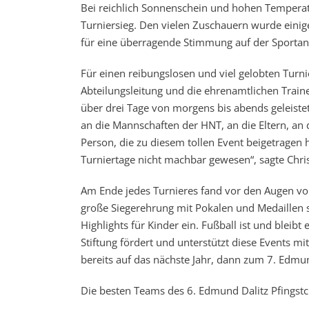
Bei reichlich Sonnenschein und hohen Temperat
Turniersieg. Den vielen Zuschauern wurde einig
für eine überragende Stimmung auf der Sportan
Für einen reibungslosen und viel gelobten Turni
Abteilungsleitung und die ehrenamtlichen Trainer
über drei Tage von morgens bis abends geleiste
an die Mannschaften der HNT, an die Eltern, an d
Person, die zu diesem tollen Event beigetragen
Turniertage nicht machbar gewesen“, sagte Chris
Am Ende jedes Turnieres fand vor den Augen von
große Siegerehrung mit Pokalen und Medaillen sta
Highlights für Kinder ein. Fußball ist und bleib
Stiftung fördert und unterstützt diese Events mi
bereits auf das nächste Jahr, dann zum 7. Edmun
Die besten Teams des 6. Edmund Dalitz Pfingstc