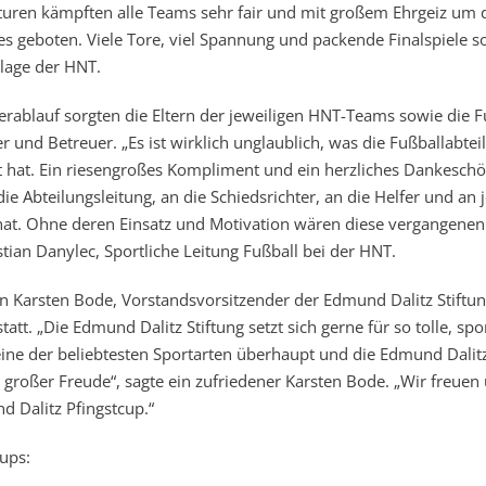
uren kämpften alle Teams sehr fair und mit großem Ehrgeiz um 
es geboten. Viele Tore, viel Spannung und packende Finalspiele s
lage der HNT.
erablauf sorgten die Eltern der jeweiligen HNT-Teams sowie die F
 und Betreuer. „Es ist wirklich unglaublich, was die Fußballabtei
t hat. Ein riesengroßes Kompliment und ein herzliches Dankesch
ie Abteilungsleitung, an die Schiedsrichter, an die Helfer und an 
 hat. Ohne deren Einsatz und Motivation wären diese vergangenen
tian Danylec, Sportliche Leitung Fußball bei der HNT.
 Karsten Bode, Vorstandsvorsitzender der Edmund Dalitz Stiftun
tt. „Die Edmund Dalitz Stiftung setzt sich gerne für so tolle, spo
t eine der beliebtesten Sportarten überhaupt und die Edmund Dalit
t großer Freude“, sagte ein zufriedener Karsten Bode. „Wir freuen
d Dalitz Pfingstcup.“
ups: