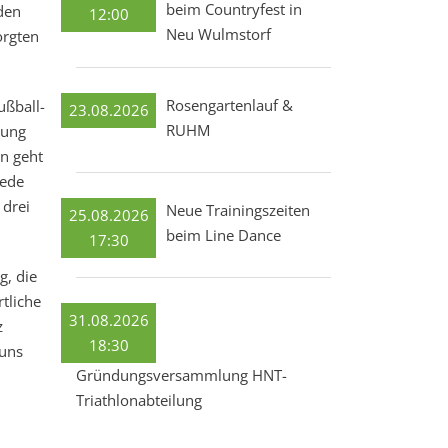
beim Countryfest in
den
12:00
Neu Wulmstorf
orgten
Rosengartenlauf &
ußball-
23.08.2026
RUHM
lung
ön geht
jede
 drei
Neue Trainingszeiten
25.08.2026
beim Line Dance
17:30
g, die
rtliche
31.08.2026
z
18:30
 uns
Gründungsversammlung HNT-
Triathlonabteilung