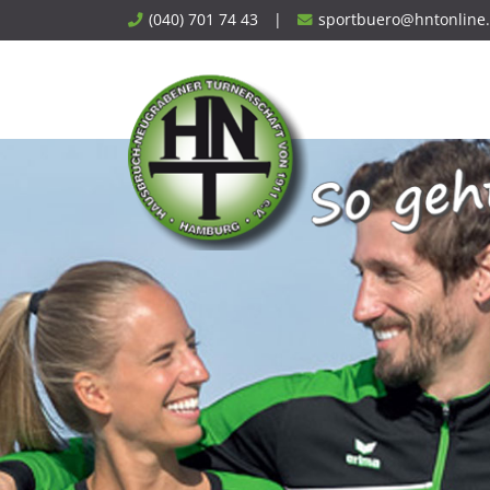
Skip
(040) 701 74 43
|
sportbuero@hntonline
to
content