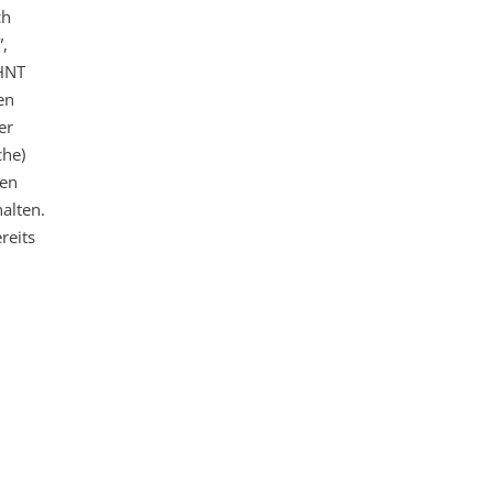
ch
”,
 HNT
en
er
che)
hen
alten.
reits