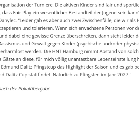
anisation der Turniere. Die aktiven Kinder sind fair und sportli
dass Fair Play ein wesentlicher Bestandteil der Jugend sein kann
Danylec. “Leider gab es aber auch zwei Zwischenfälle, die wir als
kzeptieren und tolerieren. Wenn sich erwachsene Personen vor d
und dabei eine gewisse Grenze überschreiten, dann steht leider d
 Rassismus und Gewalt gegen Kinder (psychische und/oder physis
t verharmlost werden. Die HNT Hamburg nimmt Abstand von solc
Gäste an diese, für mich völlig unantastbare Lebenseinstellung h
 Edmund Dalitz Pfingstcup das Highlight der Saison und es gab be
Dalitz Cup stattfindet. Natürlich zu Pfingsten im Jahr 2027.“
nach der Pokalübergabe