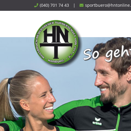
Skip
(040) 701 74 43
|
sportbuero@hntonline
to
content