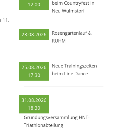
beim Countryfest in
12:00
Neu Wulmstorf
m 11.
Rosengartenlauf &
23.08.2026
RUHM
Neue Trainingszeiten
25.08.2026
beim Line Dance
17:30
31.08.2026
18:30
Gründungsversammlung HNT-
Triathlonabteilung