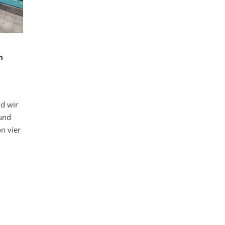
n
nd wir
und
on vier