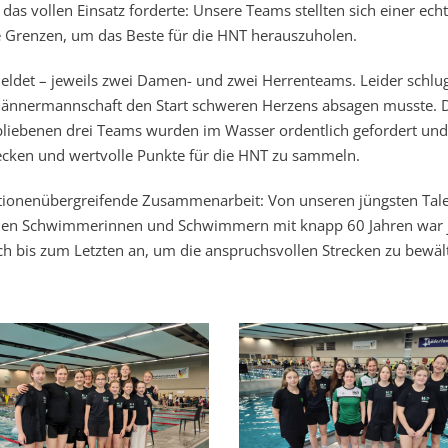
das vollen Einsatz forderte: Unsere Teams stellten sich einer ech
e Grenzen, um das Beste für die HNT herauszuholen.
det – jeweils zwei Damen- und zwei Herrenteams. Leider schlu
ne Männermannschaft den Start schweren Herzens absagen musste.
rbliebenen drei Teams wurden im Wasser ordentlich gefordert un
ken und wertvolle Punkte für die HNT zu sammeln.
tionenübergreifende Zusammenarbeit: Von unseren jüngsten Tal
hrenen Schwimmerinnen und Schwimmern mit knapp 60 Jahren war 
sich bis zum Letzten an, um die anspruchsvollen Strecken zu bewäl