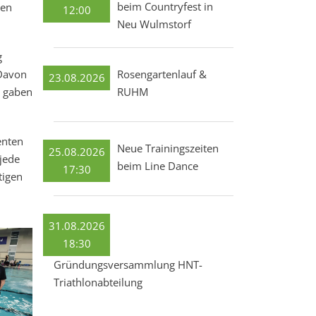
beim Countryfest in
ten
12:00
Neu Wulmstorf
g
 Davon
Rosengartenlauf &
23.08.2026
d gaben
RUHM
enten
Neue Trainingszeiten
25.08.2026
jede
beim Line Dance
17:30
tigen
31.08.2026
18:30
Gründungsversammlung HNT-
Triathlonabteilung