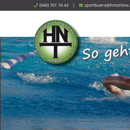
Skip
(040) 701 74 43
|
sportbuero@hntonline
to
content