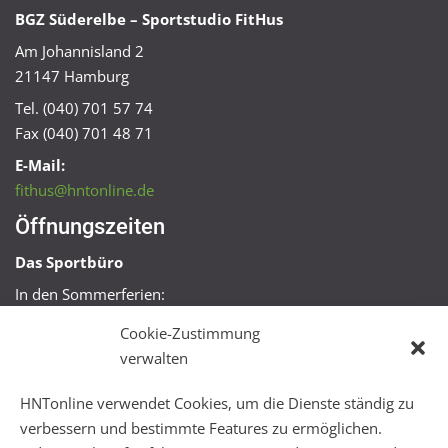
BGZ Süderelbe – Sportstudio FitHus
Am Johannisland 2
21147 Hamburg
Tel. (040) 701 57 74
Fax (040) 701 48 71
E-Mail:
fithus@hntonline.de
Öffnungszeiten
Das Sportbüro
In den Sommerferien:
Mo, Mi + Fr 09:00 – 11:00 Uhr
Cookie-Zustimmung
Mo + Mi 16:00 – 18:00 Uhr
verwalten
FitHus
HNTonline verwendet Cookies, um die Dienste ständig zu
Mo – Fr 08:00 – 22:00 Uhr
verbessern und bestimmte Features zu ermöglichen.
Sa + So 10:00 – 18:00 Uhr