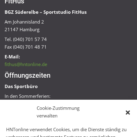
FitHus
BGZ Süderelbe – Sportstudio FitHus
Am Johannisland 2
21147 Hamburg
Tel. (040) 701 57 74
Fax (040) 701 48 71
E-Mail:
fithus@hntonline.de
Öffnungszeiten
Das Sportbüro
In den Sommerferien:
Mo, Mi + Fr 09:00 – 11:00 Uhr
Cookie-Zustimmung
Mo + Mi 16:00 – 18:00 Uhr
verwalten
FitHus
HNTonline verwendet Cookies, um die Dienste ständig zu
Mo – Fr 08:00 – 22:00 Uhr