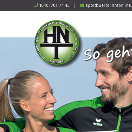
Skip
(040) 701 74 43
|
sportbuero@hntonline
to
content