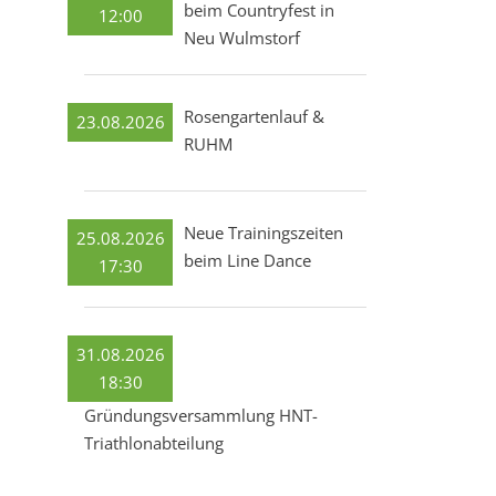
beim Countryfest in
12:00
Neu Wulmstorf
Rosengartenlauf &
23.08.2026
RUHM
Neue Trainingszeiten
25.08.2026
beim Line Dance
17:30
31.08.2026
18:30
Gründungsversammlung HNT-
Triathlonabteilung