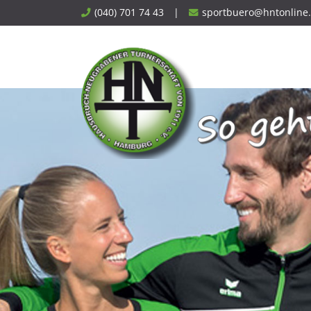
Skip
(040) 701 74 43
|
sportbuero@hntonline
to
content