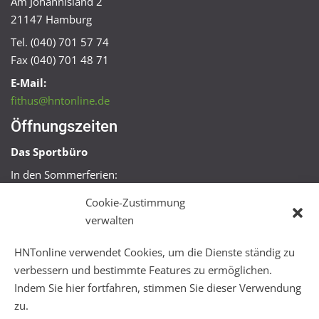
Am Johannisland 2
21147 Hamburg
Tel. (040) 701 57 74
Fax (040) 701 48 71
E-Mail:
fithus@hntonline.de
Öffnungszeiten
Das Sportbüro
In den Sommerferien:
Mo, Mi + Fr 09:00 – 11:00 Uhr
Cookie-Zustimmung
Mo + Mi 16:00 – 18:00 Uhr
verwalten
FitHus
HNTonline verwendet Cookies, um die Dienste ständig zu
Mo – Fr 08:00 – 22:00 Uhr
verbessern und bestimmte Features zu ermöglichen.
Sa + So 10:00 – 18:00 Uhr
Indem Sie hier fortfahren, stimmen Sie dieser Verwendung
zu.